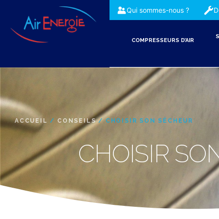
Qui sommes-nous ?
D
S
COMPRESSEURS D’AIR
ACCUEIL
/
CONSEILS
/ CHOISIR SON SÉCHEUR
CHOISIR SO