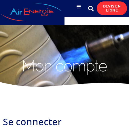
DEVIS EN
LIGNE
Compresseurs d’air
Sécheurs, filtres
& condensats
Réservoirs
Mon compte
& réseaux de distribution
Azote
& pompes à vide
Occasions
& locations
Se connecter