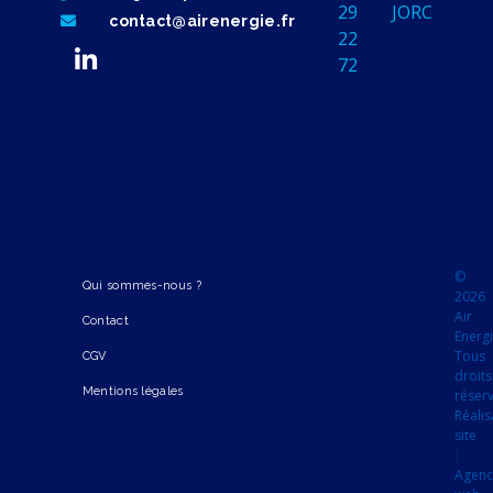
29
JORC
contact@airenergie.fr
22
72
©
Qui sommes-nous ?
2026
Air
Contact
Energi
Tous
CGV
droits
Mentions légales
réser
Réalis
site
:
Agen