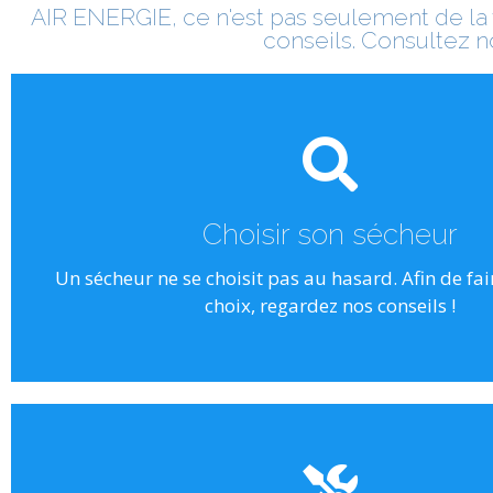
AIR ENERGIE, ce n'est pas seulement de la v
conseils. Consultez no
Un choix important
En effet, afin d'avoir un air de la meilleure qua
le sécheur doit-être parfaitement adapté. Dé
Choisir son sécheur
conseils !
Un sécheur ne se choisit pas au hasard. Afin de fai
choix, regardez nos conseils !
Cliquez ici
Cliquez ici