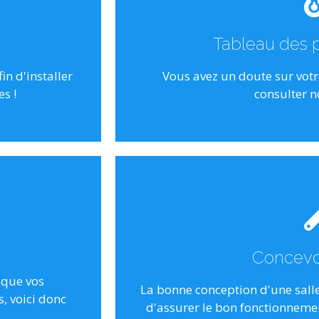
Ce tableau vous permettra 
s.
Tableau des p
d'humidité selon votre poi
lors de
a salle sont
in d'installer
Vous avez un doute sur votr
Cliq
s !
consulter n
se
Cliq
été, il est
modificati
ionnement
Concevoi
machinerie, et égalem
 conseils !
 que vos
Votre salle doit-être concu
La bonne conception d'une salle
, voici donc
d'assurer le bon fonctionnement
Une concept