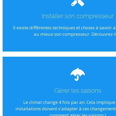
l'installation. Voici donc nos conseil
Installer son compresseur
autant d'éléments à prendre en compte 
L'orientation, l'emplacement, et la taille de l
Il existe différentes techniques et choses à savoir af
au mieux son compresseur. Découvrez-le
Une mise en place rigoureu
Des changements rudes
Entre la rudesse de l'hiver, et la chaleur de l'
Gérer les saisons
essentiel d'offrir des conditions de fonct
optimales à vos installations. Voici donc nos
Le climat change 4 fois par an. Cela implique
installations doivent s'adapter à ces changements
Cliquez ici
comment gérer les saisons !