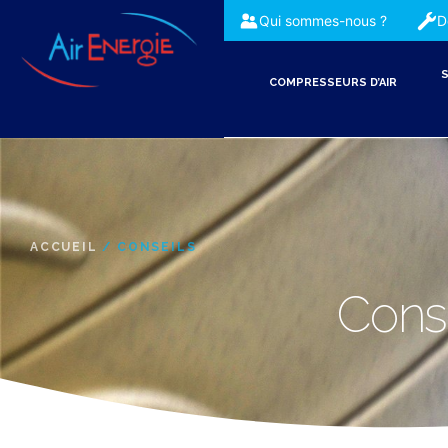
Qui sommes-nous ?
D
S
COMPRESSEURS D’AIR
ACCUEIL
/ CONSEILS
Cons