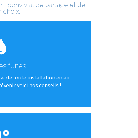
it convivial de partage et de
r choix.
uez ici
oûts.
s intense, ce qui entraîne des
es fuites
cessaire de faire tourner les
ise de toute installation en air
a capacité de production. Pour
évenir voici nos conseils !
tion des coûts
 pratique