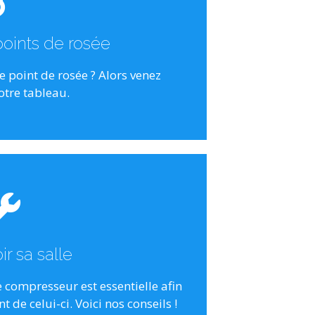
de connaître votre capacité
oints de rosée
nt de rosée, et inversement.
e point de rosée ? Alors venez
uez ici
otre tableau.
uez ici
ons futures.
r sa salle
ent pour supporter des
e de manière adaptée à votre
 compresseur est essentielle afin
 de celui-ci. Voici nos conseils !
ion réfléchie