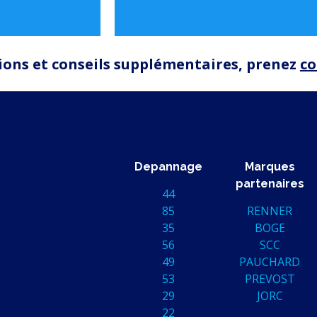
ions et conseils supplémentaires, prenez
co
Depannage
Marques
partenaires
44
85
RENNER
35
BOGE
56
SCC
49
PAUCHARD
53
PREVOST
29
JORC
22