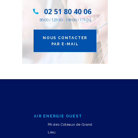
02 51 80 40 06
8h00 / 12h30 - 14h00 / 17h30
NOUS CONTACTER
PAR E-MAIL
AIR ENERGIE OUEST
PA des Coteaux de Grand
Lieu