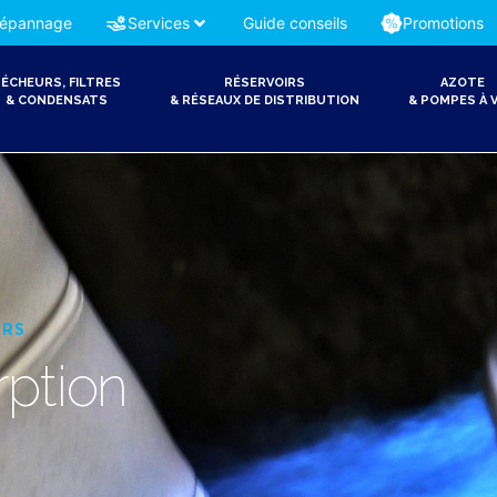
épannage
Services
Guide conseils
Promotions
ÉCHEURS, FILTRES
RÉSERVOIRS
AZOTE
& CONDENSATS
& RÉSEAUX DE DISTRIBUTION
& POMPES À V
URS
rption