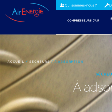
Qui sommes-nous ?
D
S
COMPRESSEURS D’AIR
ACCUEIL
/
SÉCHEURS
/ À ADSORPTION
SÉCHE
À adso