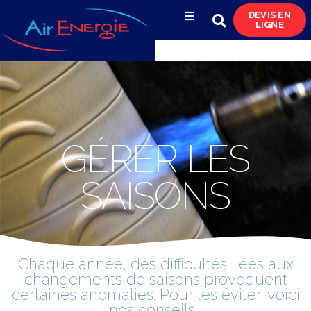
DEVIS EN
LIGNE
Compresseurs d’air
Sécheurs, filtres
& condensats
Réservoirs
GÉRER LES
& réseaux de distribution
SAISONS
Azote
& pompes à vide
Occasions
Chaque année, des difficultés liées aux
& locations
changements de saisons provoquent
certaines anomalies. Pour les éviter, voici
nos conseils !