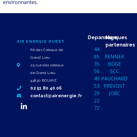
environnantes.
Depannage
Marques
AIR ENERGIE OUEST
partenaires
44
PA des Coteaux de
85
RENNER
Grand Lieu
35
BOGE
25 rue des coteaux
56
SCC
de Grand Lieu
49
PAUCHARD
44830 BOUAYE
53
PREVOST
02 51 80 40 06
29
JORC
contact@airenergie.fr
22
72