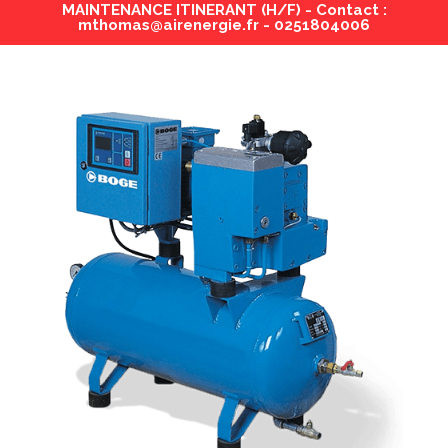
MAINTENANCE ITINERANT (H/F) - Contact :
mthomas@airenergie.fr - 0251804006
Des solutions
innovantes
pour les
environnements
les plus exigeants
VOIR LES COMPRESSEURS
RENNER