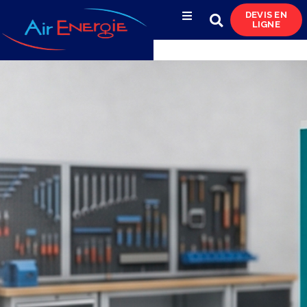
DEVIS EN
LIGNE
Compresseurs d’air
Sécheurs, filtres
& condensats
Réservoirs
& réseaux de distribution
Azote
& pompes à vide
Occasions
& locations