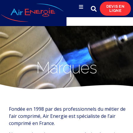
DEVIS EN
LIGNE
Compresseurs d’air
Marques
Sécheurs, filtres
& condensats
Réservoirs
Marques
& réseaux de distribution
Azote
& pompes à vide
Occasions
Fondée en 1998 par des professionnels du métier de
& locations
l’air comprimé, Air Energie est spécialiste de l’air
comprimé en France.