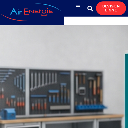
DEVIS EN
LIGNE
Compresseurs d’air
Sécheurs, filtres
& condensats
Réservoirs
& réseaux de distribution
Azote
& pompes à vide
Occasions
& locations