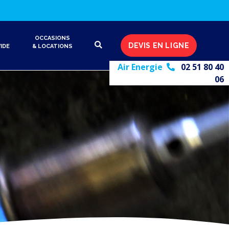
OCCASIONS
DEVIS EN LIGNE
IDE
& LOCATIONS
Air Energie
02 51 80 40
06