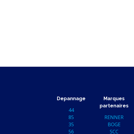
Depannage
Marques
partenaires
44
85
RENNER
35
BOGE
56
SCC