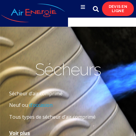
DEVIS EN
LIGNE
Compresseurs d’air
Sécheurs, filtres
& condensats
Réservoirs
Sécheurs
& réseaux de distribution
Azote
& pompes à vide
Sécheur d’air comprimé
Neuf ou
d’occasion
Occasions
& locations
Tous types de sécheur d’air comprimé
LE TRAITEMENT DE L’AIR COMPRIMÉ
Voir plus