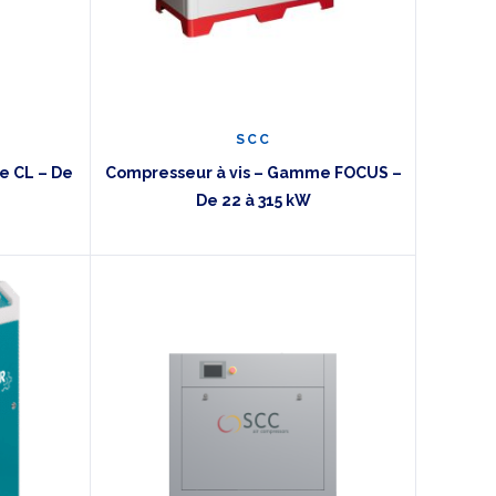
discrétion sont essentielles.
 :
ux et leurs performances.
SCC
e CL – De
Compresseur à vis – Gamme FOCUS –
De 22 à 315 kW
ie Ouest
, BOGE, c’est la fiabilité sans
rendez-vous, pour des installations modernes
 la fiabilité sans exploser leur budget.