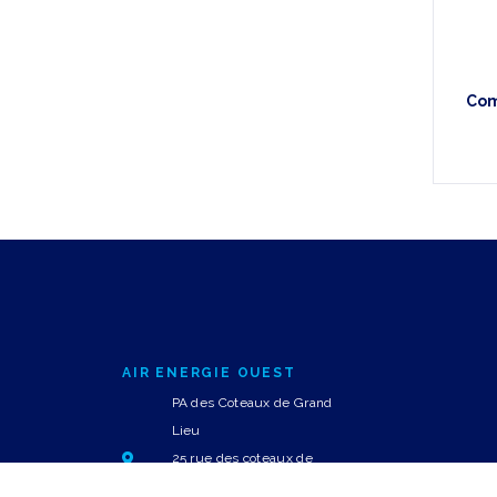
Com
AIR ENERGIE OUEST
PA des Coteaux de Grand
Lieu
25 rue des coteaux de
Grand Lieu