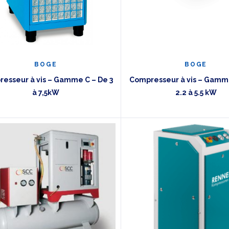
ègre facilement dans des environnements où la propreté et la 
pour couvrir tous les besoins
é trois marques complémentaires, reconnues pour leur série
BOGE
BOGE
esseur à vis – Gamme C – De 3
Compresseur à vis – Gamm
à 7,5kW
2.2 à 5.5 kW
00 ans d’expertise et
30 ans de partenariat avec Air Énerg
ent dans les plus grandes unités de production.
lus exigeants. Performance, technologie et évolutivité au 
mance. Une alternative solide pour les ateliers qui veulent de