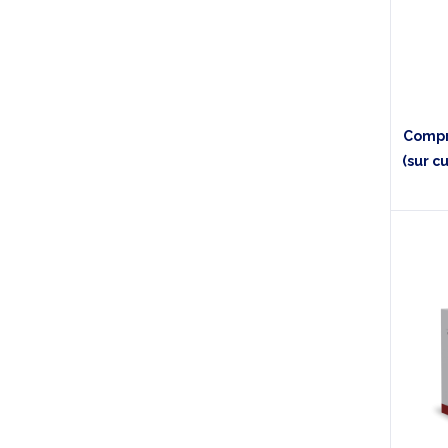
Compr
(sur c