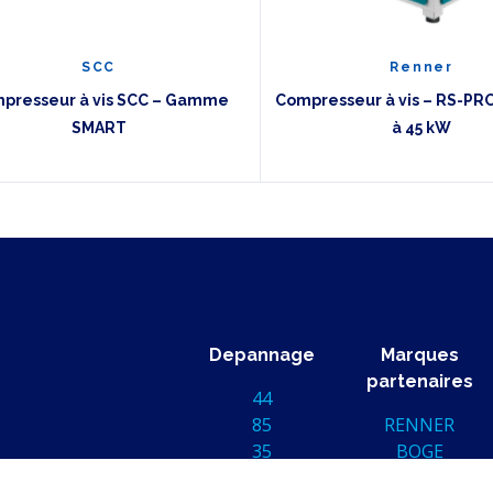
SCC
Renner
presseur à vis SCC – Gamme
Compresseur à vis – RS-PRO
SMART
à 45 kW
Depannage
Marques
partenaires
44
85
RENNER
35
BOGE
56
SCC