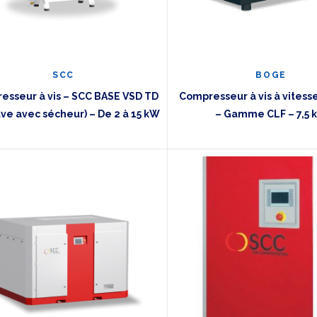
SCC
BOGE
esseur à vis – SCC BASE VSD TD
Compresseur à vis à vitess
uve avec sécheur) – De 2 à 15 kW
– Gamme CLF – 7,5 