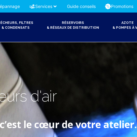
épannage
Services
Guide conseils
Promotions
ÉCHEURS, FILTRES
RÉSERVOIRS
AZOTE
& CONDENSATS
& RÉSEAUX DE DISTRIBUTION
& POMPES À V
urs d'air
’est le cœur de votre atelier.