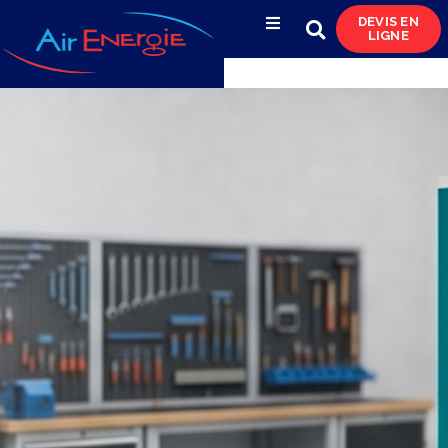
DEVIS EN
LIGNE
Compresseurs d’air
Sécheurs, filtres
& condensats
Réservoirs
& réseaux de distribution
Azote
& pompes à vide
Occasions
& locations