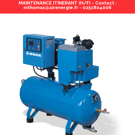
MAINTENANCE ITINERANT (H/F) - Contact :
mthomas@airenergie.fr - 0251804006
Des solutions
innovantes
pour les
environnements
les plus exigeants
VOIR LES COMPRESSEURS
RENNER