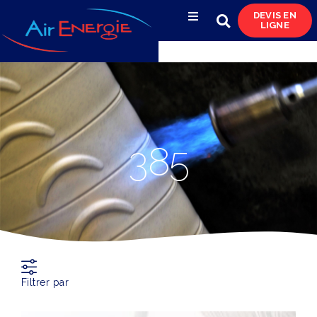
DEVIS EN
LIGNE
Compresseurs d’air
Sécheurs, filtres
& condensats
Réservoirs
385
& réseaux de distribution
Azote
& pompes à vide
Occasions
& locations
Filtrer par