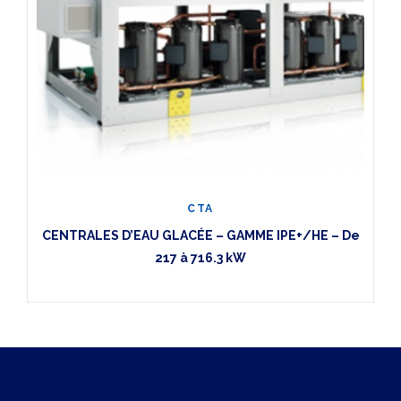
CTA
CENTRALES D’EAU GLACÉE – GAMME IPE+/HE – De
217 à 716.3 kW