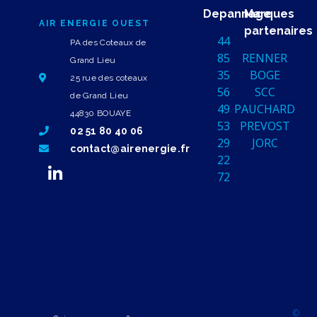
Depannage
Marques
AIR ENERGIE OUEST
partenaires
44
PA des Coteaux de
85
RENNER
Grand Lieu
35
BOGE
25 rue des coteaux
56
SCC
de Grand Lieu
49
PAUCHARD
44830 BOUAYE
53
PREVOST
02 51 80 40 06
29
JORC
contact@airenergie.fr
22
72
©