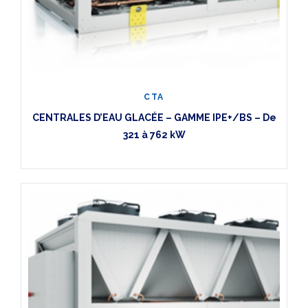
CTA
CENTRALES D’EAU GLACÉE – GAMME IPE+/BS – De
321 à 762 kW