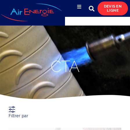
DEVIS EN
LIGNE
Compresseurs d’air
Sécheurs, filtres
& condensats
Réservoirs
CTA
& réseaux de distribution
Azote
& pompes à vide
Occasions
& locations
Filtrer par