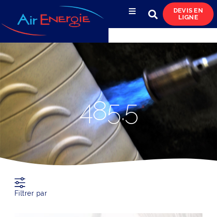
DEVIS EN
LIGNE
Compresseurs d’air
Sécheurs, filtres
& condensats
Réservoirs
485.5
& réseaux de distribution
Azote
& pompes à vide
Occasions
& locations
Filtrer par