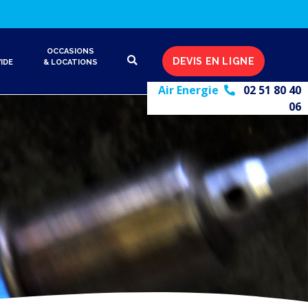
OCCASIONS
DEVIS EN LIGNE
IDE
& LOCATIONS
Air Energie
02 51 80 40
06