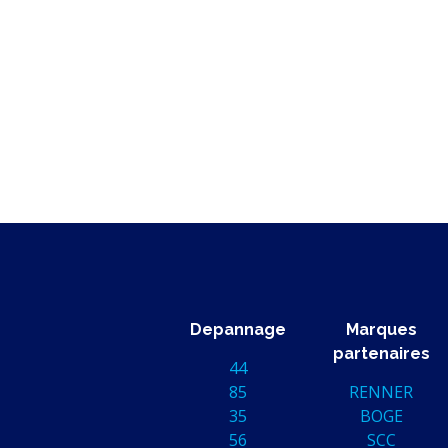
Depannage
Marques
partenaires
44
85
RENNER
35
BOGE
56
SCC