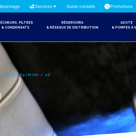
épannage
Services
Guide conseils
Promotions
ÉCHEURS, FILTRES
RÉSERVOIRS
AZOTE
& CONDENSATS
& RÉSEAUX DE DISTRIBUTION
& POMPES À V
SSEUR (M3/MIN) / 20
0