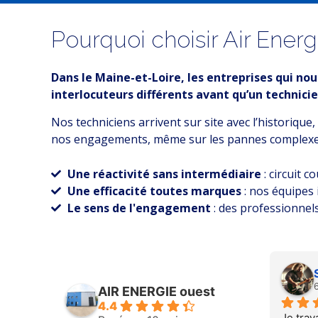
Pourquoi choisir Air Energ
Dans le Maine-et-Loire, les entreprises qui no
interlocuteurs différents avant qu’un technicie
Nos techniciens arrivent sur site avec l’historique,
nos engagements, même sur les pannes complexes
Une réactivité sans intermédiaire
: circuit c
Une efficacité toutes marques
: nos équipes 
Le sens de l'engagement
: des professionnels
Patrice P.
6 months ago
AIR ENERGIE ouest
4.4
hnicien 
Je trav