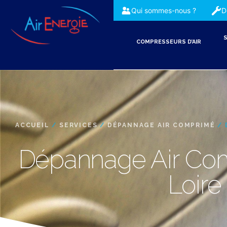
Qui sommes-nous ?
D
S
COMPRESSEURS D’AIR
ACCUEIL
/
SERVICES
/
DÉPANNAGE AIR COMPRIMÉ
/ 
Dépannage Air Co
Loire 