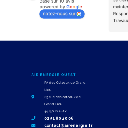
Basé sur 10 avis
powered by
G
o
o
g
l
e
mainten
notez-nous sur
Respon
Travaux
Mes ret
-Devis 
-Délai
-Interv
travail
-Répon
égalem
RAS de
AIR ENERGIE OUEST
Sébasti
PA des Coteaux de Grand
Stacem
Lieu
25 rue des coteaux de
Grand Lieu
44830 BOUAYE
02 51 80 40 06
contact@airenergie.fr