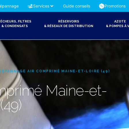
épannage
Services
Guide conseils
Promotions
ÉCHEURS, FILTRES
RÉSERVOIRS
AZOTE
& CONDENSATS
& RÉSEAUX DE DISTRIBUTION
& POMPES À V
DÉPANNAGE AIR COMPRIMÉ MAINE-ET-LOIRE (49)
mprimé Maine-et-
(49)