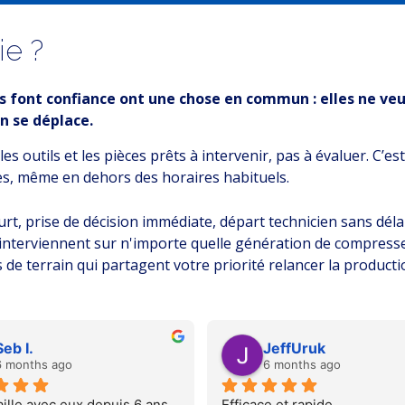
ie ?
us font confiance ont une chose en commun : elles ne veu
n se déplace.
 les outils et les pièces prêts à intervenir, pas à évaluer. C
, même en dehors des horaires habituels.
ourt, prise de décision immédiate, départ technicien sans délai
interviennent sur n'importe quelle génération de compresse
 de terrain qui partagent votre priorité relancer la producti
Seb I.
JeffUruk
6 months ago
6 months ago
aille avec eux depuis 6 ans 
Efficace et rapide.