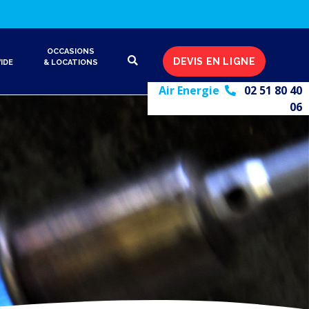
OCCASIONS
DEVIS EN LIGNE
IDE
& LOCATIONS
Air Energie
02 51 80 40
06