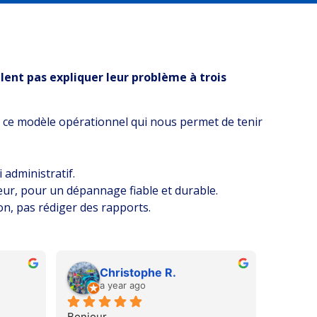
lent pas expliquer leur problème à trois
’est ce modèle opérationnel qui nous permet de tenir
 administratif.
ur, pour un dépannage fiable et durable.
on, pas rédiger des rapports.
Christophe R.
w
a year ago
5
Bonjour,
Entrepri