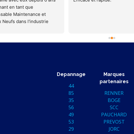
ant en tant que 
sable Maintenance et 
 Neufs dans l'industrie
ours sont les suivants:
clairs et détaillés
 annoncés respectés
entions dans les tps et 
 propre.
se rapide pour dépannage 
ent
Depannage
Marques
 mon coté
partenaires
44
en Ingels
85
RENNER
 France
35
BOGE
56
SCC
49
PAUCHARD
53
PREVOST
29
JORC