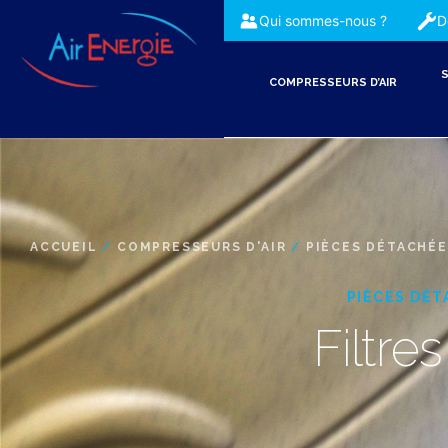
Qui sommes-nous ?
D
S
COMPRESSEURS D’AIR
ACCUEIL
/
COMPRESSEURS D'AIR
/
PIÈCES DÉTACHÉ
PIÈCES DÉT
Filtres