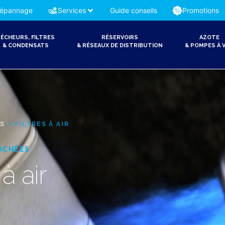
épannage
Services
Guide conseils
Promotions
ÉCHEURS, FILTRES
RÉSERVOIRS
AZOTE
& CONDENSATS
& RÉSEAUX DE DISTRIBUTION
& POMPES À V
ES
/ FILTRES À AIR
ACHÉES
 à air