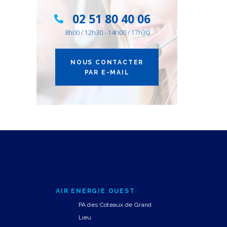
02 51 80 40 06
8h00 / 12h30 - 14h00 / 17h30
NOUS CONTACTER
PAR E-MAIL
AIR ENERGIE OUEST
PA des Coteaux de Grand
Lieu