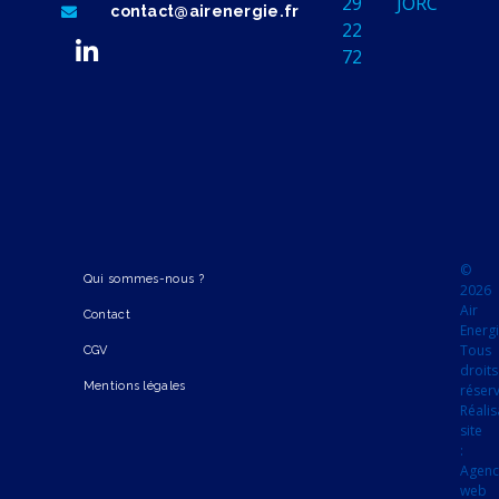
29
JORC
contact@airenergie.fr
22
72
©
Qui sommes-nous ?
2026
Air
Contact
Energi
Tous
CGV
droits
Mentions légales
réser
Réalis
site
:
Agen
web