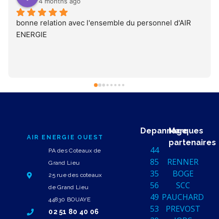
4 months ago
bonne relation avec l'ensemble du personnel d'AIR 
ENERGIE
Depannage
Marques
AIR ENERGIE OUEST
partenaires
44
PA des Coteaux de
85
RENNER
Grand Lieu
35
BOGE
25 rue des coteaux
56
SCC
de Grand Lieu
49
PAUCHARD
44830 BOUAYE
53
PREVOST
02 51 80 40 06