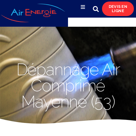
DEVIS EN
LIGNE
Compresseurs d’air
Sécheurs, filtres
& condensats
Réservoirs
Dépannage Air
& réseaux de distribution
Comprimé
Azote
& pompes à vide
Mayenne (53)
Occasions
& locations