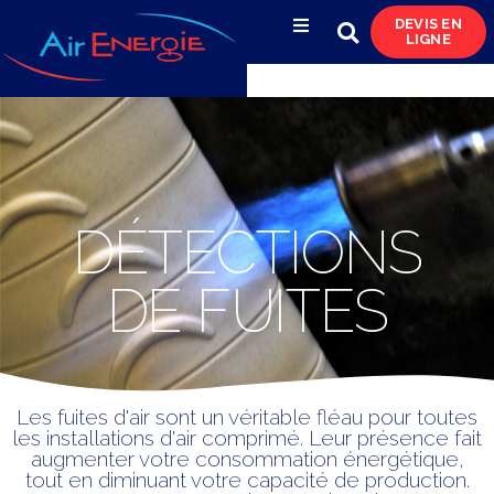
DEVIS EN
LIGNE
Compresseurs d’air
Sécheurs, filtres
& condensats
Réservoirs
DÉTECTIONS
& réseaux de distribution
DE FUITES
Azote
& pompes à vide
Occasions
Les fuites d'air sont un véritable fléau pour toutes
& locations
les installations d'air comprimé. Leur présence fait
augmenter votre consommation énergétique,
tout en diminuant votre capacité de production.