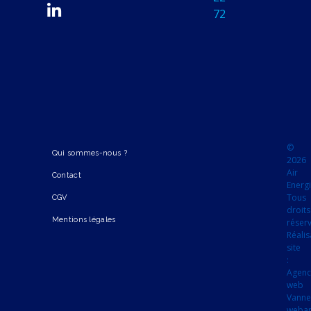
72
©
Qui sommes-nous ?
2026
Air
Contact
Energi
Tous
CGV
droits
Mentions légales
réser
Réalis
site
:
Agen
web
Vanne
webap