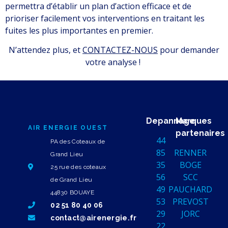
permettra d’établir un plan d’action efficace et de
prioriser facilement vos interventions en traitant les
fuites les plus importantes en premier.
N’attendez plus, et
CONTACTEZ-NOUS
pour demander
votre analyse !
Depannage
Marques
AIR ENERGIE OUEST
partenaires
44
PA des Coteaux de
85
RENNER
Grand Lieu
35
BOGE
25 rue des coteaux
56
SCC
de Grand Lieu
49
PAUCHARD
44830 BOUAYE
53
PREVOST
02 51 80 40 06
29
JORC
contact@airenergie.fr
22