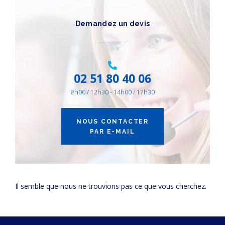
DÉBIT (M3/H)
Demandez un devis
10
10800
10
20
25
35
45
50
70
85
100
130
170
185
200
250
300
360
400
440
575
680
850
1000
1250
1500
1800
2200
2700
3200
3600
4400
5000
6300
7200
8800
10800
02 51 80 40 06
8h00 / 12h30 - 14h00 / 17h30
NOUS CONTACTER
PAR E-MAIL
Il semble que nous ne trouvions pas ce que vous cherchez.