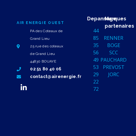
Depannage
Marques
AIR ENERGIE OUEST
partenaires
44
PA des Coteaux de
85
RENNER
Grand Lieu
35
BOGE
25 rue des coteaux
56
SCC
de Grand Lieu
49
PAUCHARD
44830 BOUAYE
53
PREVOST
02 51 80 40 06
29
JORC
contact@airenergie.fr
22
72