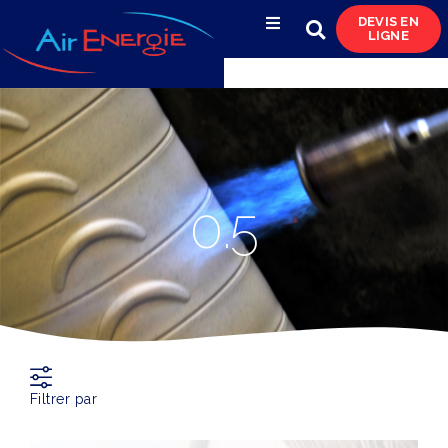
DEVIS EN
LIGNE
Compresseurs d’air
Sécheurs, filtres
& condensats
Réservoirs
0.5
& réseaux de distribution
Azote
& pompes à vide
Occasions
& locations
Filtrer par