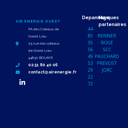
Depannage
Marques
AIR ENERGIE OUEST
partenaires
44
PA des Coteaux de
85
RENNER
Grand Lieu
35
BOGE
25 rue des coteaux
56
SCC
de Grand Lieu
49
PAUCHARD
44830 BOUAYE
53
PREVOST
02 51 80 40 06
29
JORC
contact@airenergie.fr
22
72