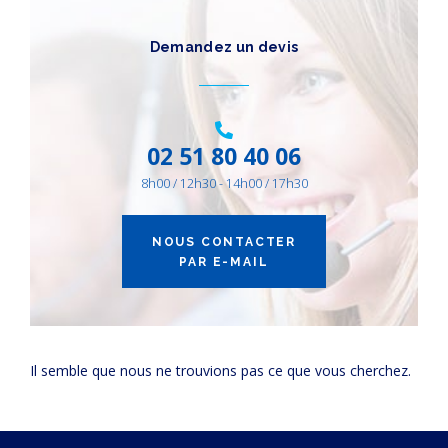
DÉBIT (M3/H)
Demandez un devis
10
10800
10
20
25
35
45
50
70
85
100
130
170
185
200
250
300
360
400
440
575
680
850
1000
1250
1500
1800
2200
2700
3200
3600
4400
5000
6300
7200
8800
10800
02 51 80 40 06
8h00 / 12h30 - 14h00 / 17h30
NOUS CONTACTER
PAR E-MAIL
Il semble que nous ne trouvions pas ce que vous cherchez.