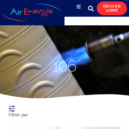
DEVIS EN
LIGNE
Compresseurs d’air
Sécheurs, filtres
& condensats
Réservoirs
106
& réseaux de distribution
Azote
& pompes à vide
Occasions
& locations
Filtrer par