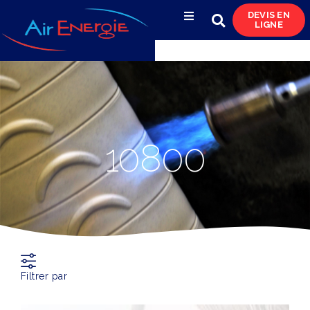
DEVIS EN
LIGNE
Compresseurs d’air
Sécheurs, filtres
& condensats
Réservoirs
10800
& réseaux de distribution
Azote
& pompes à vide
Occasions
& locations
Filtrer par