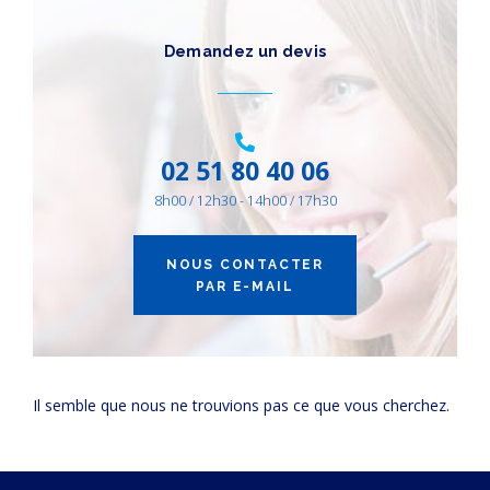
DÉBIT (M3/H)
Demandez un devis
10
10800
10
20
25
35
45
50
70
85
100
130
170
185
200
250
300
360
400
440
575
680
850
1000
1250
1500
1800
2200
2700
3200
3600
4400
5000
6300
7200
8800
10800
02 51 80 40 06
8h00 / 12h30 - 14h00 / 17h30
NOUS CONTACTER
PAR E-MAIL
Il semble que nous ne trouvions pas ce que vous cherchez.