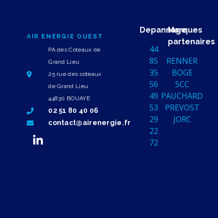
Depannage
Marques
AIR ENERGIE OUEST
partenaires
44
PA des Coteaux de
85
RENNER
Grand Lieu
35
BOGE
25 rue des coteaux
56
SCC
de Grand Lieu
49
PAUCHARD
44830 BOUAYE
53
PREVOST
02 51 80 40 06
29
JORC
contact@airenergie.fr
22
72