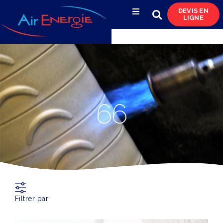
DEVIS EN
LIGNE
Compresseurs d’air
Sécheurs, filtres
& condensats
Réservoirs
66
& réseaux de distribution
Azote
& pompes à vide
Occasions
& locations
Filtrer par