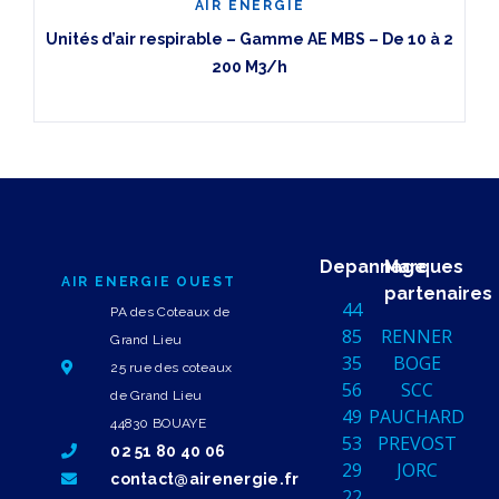
AIR ENERGIE
Unités d’air respirable – Gamme AE MBS – De 10 à 2
200 M3/h
Depannage
Marques
AIR ENERGIE OUEST
partenaires
44
PA des Coteaux de
85
RENNER
Grand Lieu
35
BOGE
25 rue des coteaux
56
SCC
de Grand Lieu
49
PAUCHARD
44830 BOUAYE
53
PREVOST
02 51 80 40 06
29
JORC
contact@airenergie.fr
22