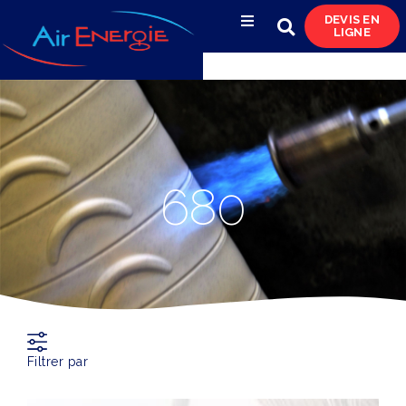
DEVIS EN
LIGNE
Compresseurs d’air
Sécheurs, filtres
& condensats
Réservoirs
680
& réseaux de distribution
Azote
& pompes à vide
Occasions
& locations
Filtrer par