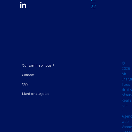
72
©
Qui sommes-nous ?
2026
Air
Contact
Energi
Tous
CGV
droits
Mentions légales
réser
Réalis
site
:
Agen
web
Vanne