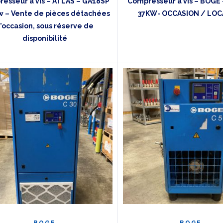
esseur à vis – ATLAS – GA18SP
Compresseur à vis – BOGE 
w – Vente de pièces détachées
37KW- OCCASION / LOC
’occasion, sous réserve de
disponibilité
BOGE
BOGE