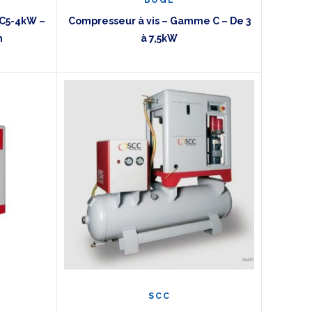
-C5-4kW –
Compresseur à vis – Gamme C – De 3
n
à 7,5kW
SCC