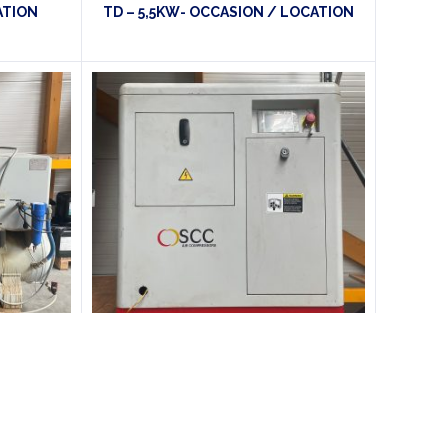
ATION
TD – 5,5KW- OCCASION / LOCATION
SCC
BASE VSD5
Compresseur à vis – SCC- SMART 5 –
 LOCATION
5,5Kw – OCCASION / LOCATION