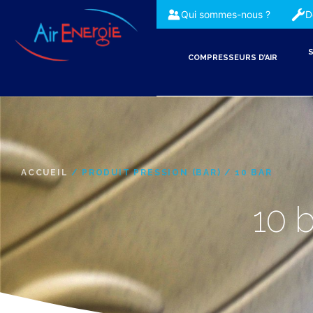
Qui sommes-nous ?
D
S
COMPRESSEURS D’AIR
ACCUEIL
/ PRODUIT PRESSION (BAR) / 10 BAR
10 