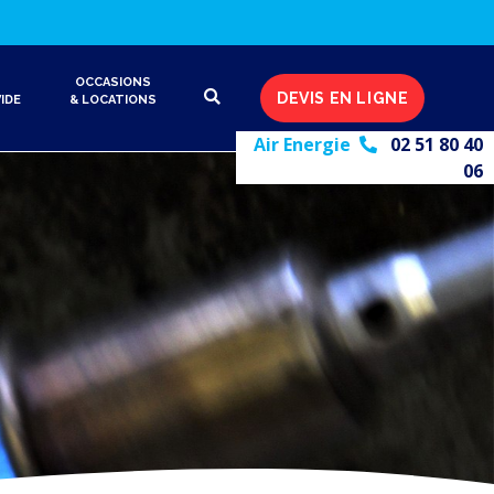
OCCASIONS
DEVIS EN LIGNE
IDE
& LOCATIONS
Air Energie
02 51 80 40
06