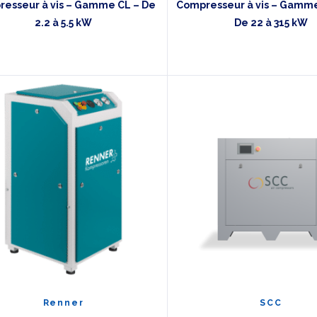
esseur à vis – Gamme CL – De
Compresseur à vis – Gamm
2.2 à 5.5 kW
De 22 à 315 kW
Renner
SCC