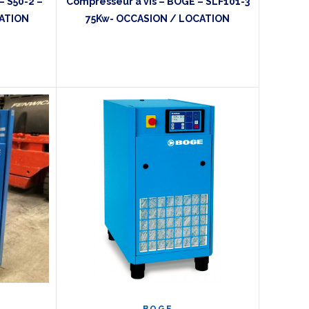
– S50-2 –
Compresseur à vis – BOGE – SLF101-3
ATION
75Kw- OCCASION / LOCATION
BOGE