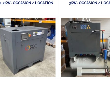
 2,2KW- OCCASION / LOCATION
3KW- OCCASION / LOC
SCC
SCC
esseur à vis – SCC- BASE VSD11
Compresseur à vis – SCC- 
11KW- OCCASION / LOCATION
TD 270 – 5Kw – OCCASION /