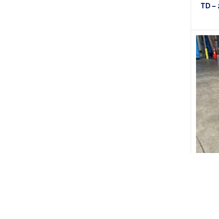
TD –
Compr
– 