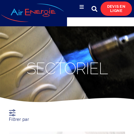
DEVIS EN
LIGNE
Compresseurs d’air
Sécheurs, filtres
& condensats
Réservoirs
SECTORIEL
& réseaux de distribution
Azote
& pompes à vide
Occasions
& locations
Filtrer par