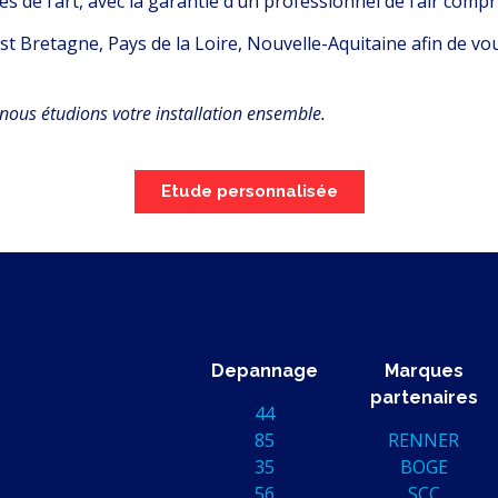
es de l’art, avec la garantie d’un professionnel de l’air comp
 Bretagne, Pays de la Loire, Nouvelle-Aquitaine afin de vou
nous étudions votre installation ensemble.
Etude personnalisée
Depannage
Marques
partenaires
44
85
RENNER
35
BOGE
56
SCC