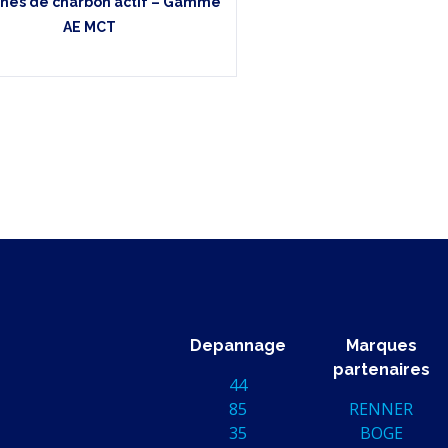
nes de charbon actif – Gamme
AE MCT
Depannage
Marques
partenaires
44
85
RENNER
35
BOGE