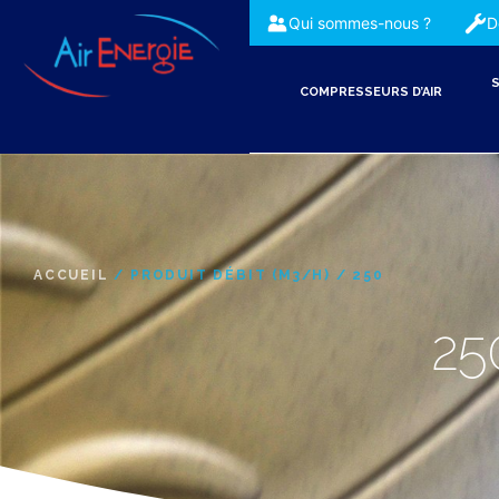
Qui sommes-nous ?
D
S
COMPRESSEURS D’AIR
ACCUEIL
/ PRODUIT DÉBIT (M3/H) / 250
25