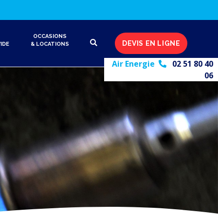
OCCASIONS
DEVIS EN LIGNE
IDE
& LOCATIONS
Air Energie
02 51 80 40
06