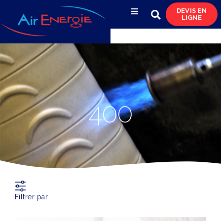
DEVIS EN
LIGNE
Compresseurs d’air
Sécheurs, filtres
& condensats
Réservoirs
400
& réseaux de distribution
Azote
& pompes à vide
Occasions
& locations
Filtrer par