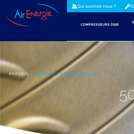
Qui sommes-nous ?
D
S
COMPRESSEURS D’AIR
ACCUEIL
/ PRODUIT DÉBIT (M3/H) / 50
5