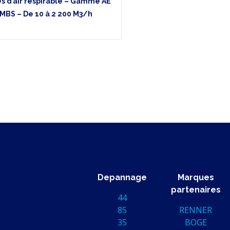
és d’air respirable – Gamme AE
MBS – De 10 à 2 200 M3/h
Depannage
Marques
partenaires
44
85
RENNER
35
BOGE