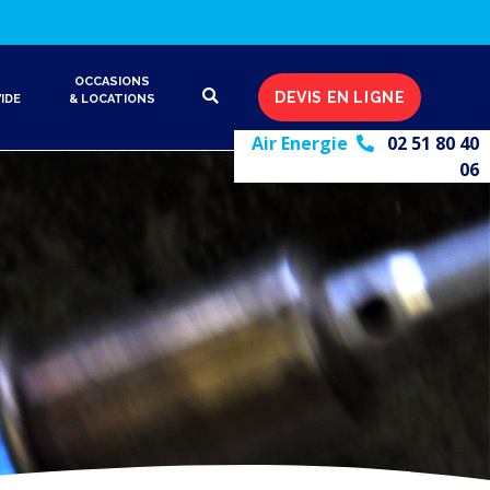
OCCASIONS
DEVIS EN LIGNE
IDE
& LOCATIONS
Air Energie
02 51 80 40
06