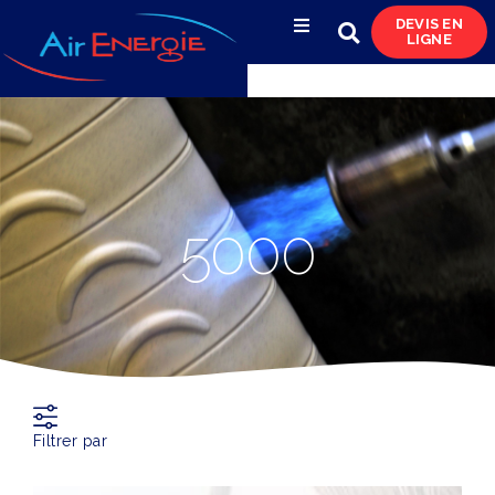
DEVIS EN
LIGNE
Compresseurs d’air
Sécheurs, filtres
& condensats
Réservoirs
5000
& réseaux de distribution
Azote
& pompes à vide
Occasions
& locations
Filtrer par