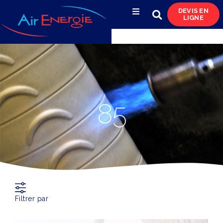
DEVIS EN
LIGNE
Compresseurs d’air
Sécheurs, filtres
& condensats
Réservoirs
85
& réseaux de distribution
Azote
& pompes à vide
Occasions
& locations
Filtrer par