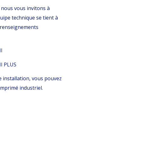
, nous vous invitons à
quipe technique se tient à
s renseignements
II
II PLUS
e installation, vous pouvez
omprimé industriel.