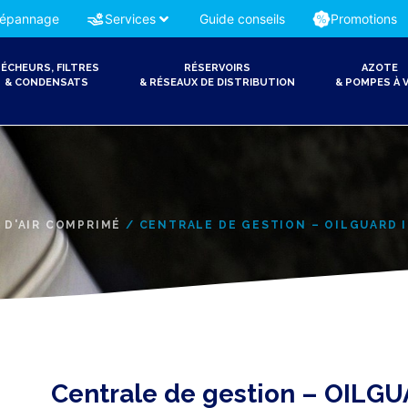
épannage
Services
Guide conseils
Promotions
ÉCHEURS, FILTRES
RÉSERVOIRS
AZOTE
& CONDENSATS
& RÉSEAUX DE DISTRIBUTION
& POMPES À V
 D'AIR COMPRIMÉ
/ CENTRALE DE GESTION – OILGUARD I
Centrale de gestion – OILGU