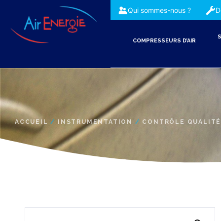
Qui sommes-nous ?
D
S
COMPRESSEURS D’AIR
ACCUEIL
/
INSTRUMENTATION
/
CONTRÔLE QUALITÉ