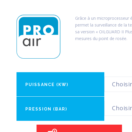
Grâce à un microprocesseur él
permet la surveillance de la t
sa version « OILGUARD II Plu
mesures du point de rosée.
PUISSANCE (KW)
PRESSION (BAR)