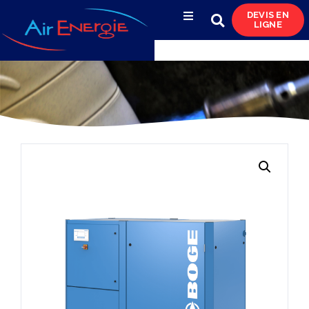
DEVIS EN
LIGNE
Compresseurs d’air
Sécheurs, filtres
& condensats
Réservoirs
& réseaux de distribution
Azote
& pompes à vide
Occasions
& locations