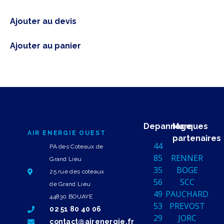
Ajouter au devis
Ajouter au panier
Depannage
Marques
AIR ENERGIE OUEST
partenaires
44
PA des Coteaux de
85
RENNER
Grand Lieu
35
BOGE
25 rue des coteaux
56
SCC
de Grand Lieu
49
PAUCHARD
44830 BOUAYE
53
PREVOST
02 51 80 40 06
29
JORC
contact@airenergie.fr