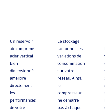
Un réservoir
Le stockage
air comprimé
tamponne les
La
acier vertical
variations de
ver
bien
consommation
cet
dimensionné
sur votre
so
améliore
réseau. Ainsi,
sol
directement
le
s’i
les
compresseur
fa
performances
ne démarre
les
de votre
pas à chaque
sur