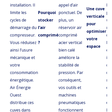
installation. Il
appel d’air
De 
Une cuve
limite les
Pourquoi
ponctuel. De
pei
verticale
cycles de
stocker
plus, un
un
pour
démarrage du
l’air
réservoir air
rés
optimiser
compresseur.
comprimé
comprimé
co
votre
Vous réduisez
?
acier vertical
les
espace
ainsi l’usure
bien calé
en
mécanique et
améliore la
ind
votre
stabilité de
cou
consommation
pression. Par
ces
énergétique.
conséquent,
ré
Air Énergie
vos outils et
ex
Ouest
machines
ré
distribue ces
pneumatiques
en
cuves dans
fonctionnent
le