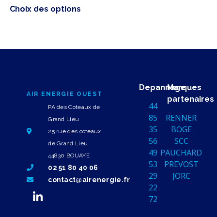
Choix des options
Depannage
Marques
AIR ENERGIE OUEST
partenaires
44
PA des Coteaux de
85
RENNER
Grand Lieu
35
BOGE
25 rue des coteaux
56
SCC
de Grand Lieu
49
PAUCHARD
44830 BOUAYE
53
PREVOST
02 51 80 40 06
29
JORC
contact@airenergie.fr
22
72