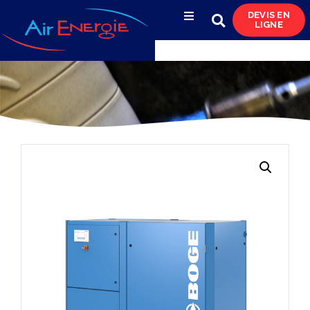
DEVIS EN
LIGNE
Compresseurs d’air
Sécheurs, filtres
& condensats
Réservoirs
& réseaux de distribution
Azote
& pompes à vide
Occasions
& locations