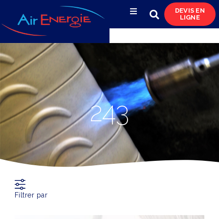
DEVIS EN
LIGNE
Compresseurs d’air
Sécheurs, filtres
& condensats
Réservoirs
243
& réseaux de distribution
Azote
& pompes à vide
Occasions
& locations
Filtrer par