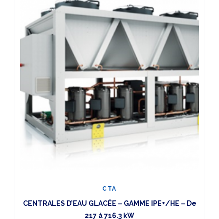
CTA
CENTRALES D’EAU GLACÉE – GAMME IPE+/HE – De
217 à 716.3 kW