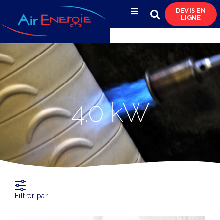
DEVIS EN
LIGNE
Compresseurs d’air
Sécheurs, filtres
& condensats
Réservoirs
4.0 kW
& réseaux de distribution
Azote
& pompes à vide
Occasions
& locations
Filtrer par