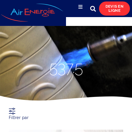
DEVIS EN
LIGNE
Compresseurs d’air
Sécheurs, filtres
& condensats
Réservoirs
537.5
& réseaux de distribution
Azote
& pompes à vide
Occasions
& locations
Filtrer par