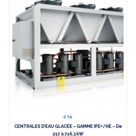
CTA
CENTRALES D’EAU GLACÉE – GAMME IPE+/HE – De
217 à 716.3 kW