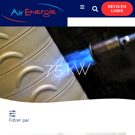
DEVIS EN
LIGNE
Compresseurs d’air
Sécheurs, filtres
& condensats
Réservoirs
7.5 kW
& réseaux de distribution
Azote
& pompes à vide
Occasions
& locations
Filtrer par