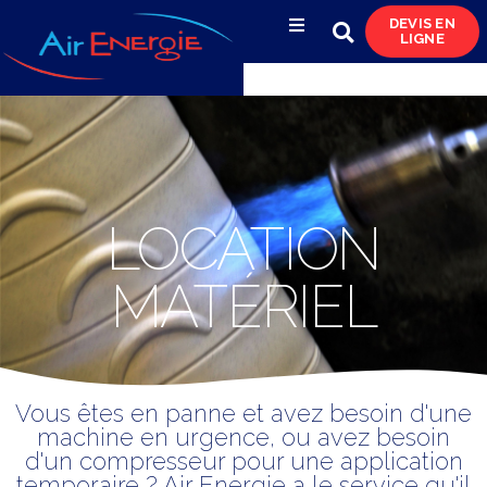
DEVIS EN
LIGNE
Compresseurs d’air
Sécheurs, filtres
& condensats
Réservoirs
LOCATION
& réseaux de distribution
MATÉRIEL
Azote
& pompes à vide
Occasions
Vous êtes en panne et avez besoin d'une
& locations
machine en urgence, ou avez besoin
d'un compresseur pour une application
temporaire ? Air Energie a le service qu'il