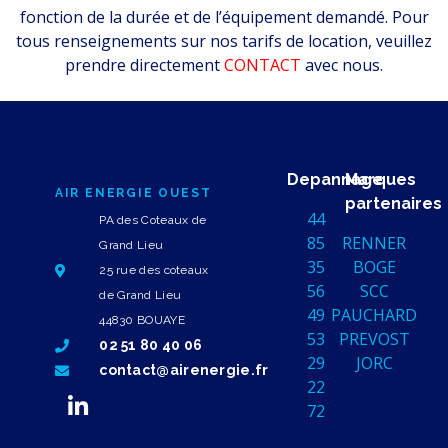
fonction de la durée et de l’équipement demandé. Pour
tous renseignements sur nos tarifs de location, veuillez
prendre directement
CONTACT
avec nous.
Depannage
Marques
AIR ENERGIE OUEST
partenaires
44
PA des Coteaux de
85
RENNER
Grand Lieu
35
BOGE
25 rue des coteaux
56
SCC
de Grand Lieu
49
PAUCHARD
44830 BOUAYE
53
PREVOST
02 51 80 40 06
29
JORC
contact@airenergie.fr
22
72