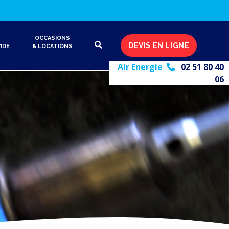
OCCASIONS
DEVIS EN LIGNE
IDE
& LOCATIONS
Air Energie
02 51 80 40
06