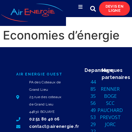
DEVIS EN
LIGNE
Compresseurs d’air
Economies d’énergie
Sécheurs, filtres
& condensats
Réservoirs
& réseaux de distribution
Depannage
Marques
AIR ENERGIE OUEST
partenaires
44
Azote
PA des Coteaux de
85
RENNER
& pompes à vide
Grand Lieu
35
BOGE
25 rue des coteaux
56
SCC
Occasions
de Grand Lieu
49
PAUCHARD
& locations
44830 BOUAYE
53
PREVOST
02 51 80 40 06
29
JORC
contact@airenergie.fr
22