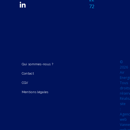
72
©
Qui sommes-nous ?
2026
Air
Contact
Energi
Tous
CGV
droits
Mentions légales
réser
Réalis
site
:
Agen
web
Vanne
webap