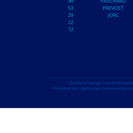
49
PAUCHARD
53
PREVOST
29
JORC
22
72
© 2026 Air Energie. Tous droits réser
Réalisation site :
Agence web Vannes webapic.