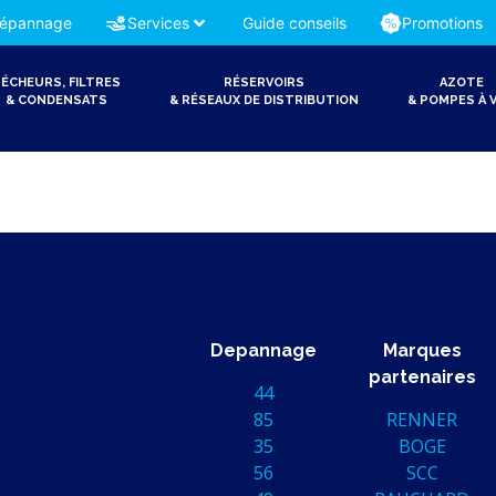
épannage
Services
Guide conseils
Promotions
ÉCHEURS, FILTRES
RÉSERVOIRS
AZOTE
& CONDENSATS
& RÉSEAUX DE DISTRIBUTION
& POMPES À V
Depannage
Marques
partenaires
44
85
RENNER
35
BOGE
56
SCC