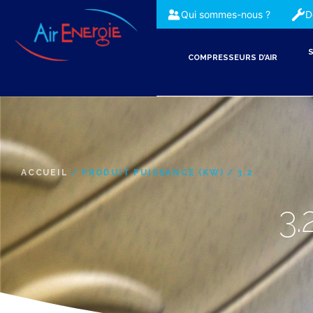
Qui sommes-nous ?
D
S
COMPRESSEURS D’AIR
ACCUEIL
/ PRODUIT PUISSANCE (KW) / 3.2
3.