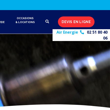
OCCASIONS
DEVIS EN LIGNE
IDE
& LOCATIONS
Air Energie
02 51 80 40
06