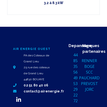
3.2 à 8.3 kW
Depannage
Marques
AIR ENERGIE OUEST
partenaires
44
PA des Coteaux de
85
RENNER
Grand Lieu
35
BOGE
25 rue des coteaux
56
SCC
de Grand Lieu
49
PAUCHARD
44830 BOUAYE
53
PREVOST
02 51 80 40 06
29
JORC
contact@airenergie.fr
22
72