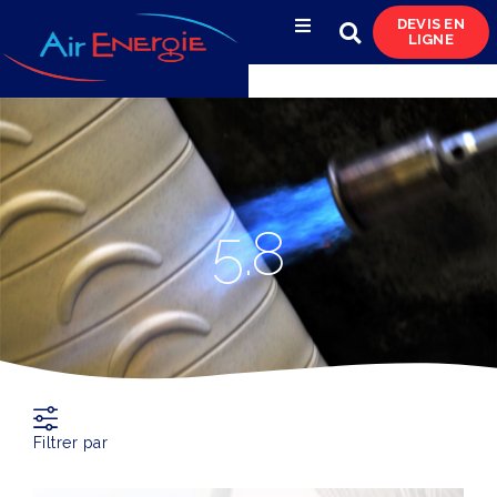
DEVIS EN
LIGNE
Compresseurs d’air
Sécheurs, filtres
& condensats
Réservoirs
5.8
& réseaux de distribution
Azote
& pompes à vide
Occasions
& locations
Filtrer par