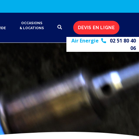
OCCASIONS
DEVIS EN LIGNE
IDE
& LOCATIONS
Air Energie
02 51 80 40
06