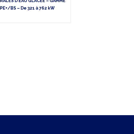
RALES D’EAU GLACÉE – GAMME
IPE+/BS – De 321 à 762 kW