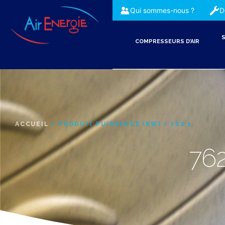
Qui sommes-nous ?
D
S
COMPRESSEURS D’AIR
ACCUEIL
/ PRODUIT PUISSANCE (KW) / 762.1
762