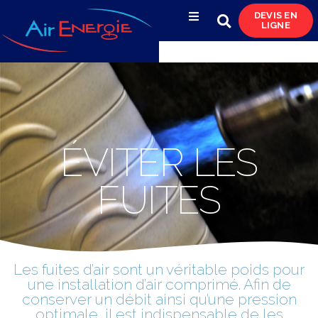
DEVIS EN
LIGNE
Compresseurs d’air
Sécheurs, filtres
& condensats
Réservoirs
ÉVITER LES
& réseaux de distribution
FUITES
Azote
& pompes à vide
Occasions
Les fuites d’air sont un véritable poids pour
& locations
une installation d’air comprimé. Afin de
conserver un débit ainsi qu’une pression
optimale, il est indispensable de les