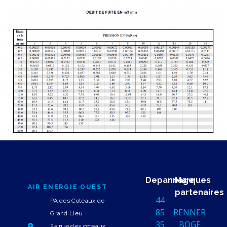
Depannage
Marques
AIR ENERGIE OUEST
partenaires
44
PA des Coteaux de
85
RENNER
Grand Lieu
35
BOGE
25 rue des coteaux