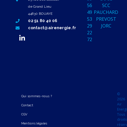
56
SCC
de Grand Lieu
49
PAUCHARD
44830 BOUAYE
53
PREVOST
02 51 80 40 06
29
JORC
contact@airenergie.fr
22
72
©
Qui sommes-nous ?
2026
Air
Contact
Energi
Tous
CGV
droits
Mentions légales
réser